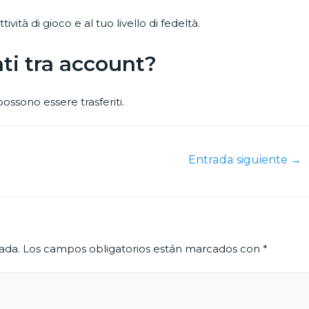
ività di gioco e al tuo livello di fedeltà.
nti tra account?
ossono essere trasferiti.
Entrada siguiente
→
ada.
Los campos obligatorios están marcados con
*