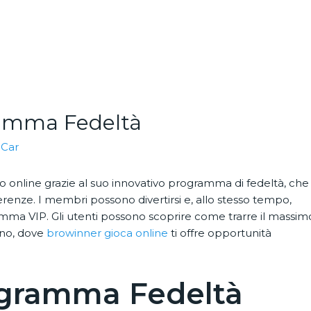
ramma Fedeltà
ICar
 online grazie al suo innovativo programma di fedeltà, che
eferenze. I membri possono divertirsi e, allo stesso tempo,
amma VIP. Gli utenti possono scoprire come trarre il massim
ino, dove
browinner gioca online
ti offre opportunità
ogramma Fedeltà