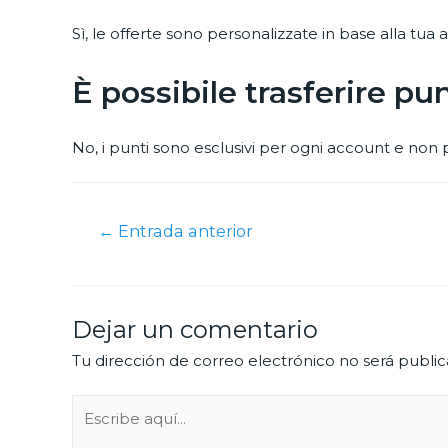
Sì, le offerte sono personalizzate in base alla tua att
È possibile trasferire pu
No, i punti sono esclusivi per ogni account e non p
←
Entrada anterior
Dejar un comentario
Tu dirección de correo electrónico no será public