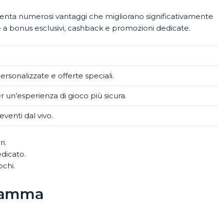
enta numerosi vantaggi che migliorano significativamente
 a bonus esclusivi, cashback e promozioni dedicate.
rsonalizzate e offerte speciali.
 un’esperienza di gioco più sicura.
 eventi dal vivo.
i.
dicato.
ochi.
gramma