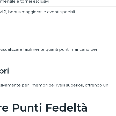
ensile e tornei esclusivi.
IP, bonus maggiorati e eventi speciali.
e visualizzare facilmente quanti punti mancano per
bri
ivamente per i membri dei livelli superiori, offrendo un
 Punti Fedeltà