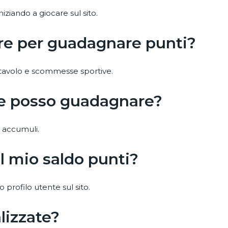
ziando a giocare sul sito.
are per guadagnare punti?
 tavolo e scommesse sportive.
che posso guadagnare?
ti accumuli.
l mio saldo punti?
 profilo utente sul sito.
lizzate?