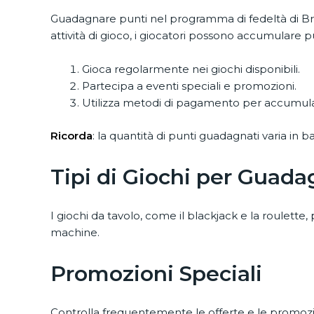
Guadagnare punti nel programma di fedeltà di Bro
attività di gioco, i giocatori possono accumulare p
Gioca regolarmente nei giochi disponibili.
Partecipa a eventi speciali e promozioni.
Utilizza metodi di pagamento per accumula
Ricorda
: la quantità di punti guadagnati varia in b
Tipi di Giochi per Guada
I giochi da tavolo, come il blackjack e la roulett
machine.
Promozioni Speciali
Controlla frequentemente le offerte e le promoz