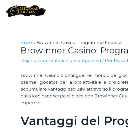
Inicio
BrowInner Casino: Programma Fedeltà
BrowInner Casino: Prog
Dejar un comentario
/
uncategorized
/ Por
Maca 
BrowInner Casino si distingue nel mondo del gioco
premia i giocatori per la loro attività e le loro pr
accumulare vantaggi esclusivi attraverso il progr
dalla loro esperienza di gioco con BrowInner Cas
imperdibili.
Vantaggi del Pr