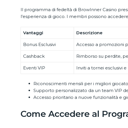
Il programma di fedeltà di BrowInner Casino pres
l’esperienza di gioco. I membri possono accedere
Vantaggi
Descrizione
Bonus Esclusivi
Accesso a promozioni pe
Cashback
Rimborso su perdite, per
Eventi VIP
Inviti a tornei esclusivi e
Riconoscimenti mensili per i migliori giocator
Supporto personalizzato da un team VIP de
Accesso prioritario a nuove funzionalità e gi
Come Accedere al Pro