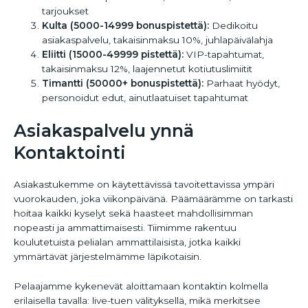
tarjoukset
Kulta (5000-14999 bonuspistettä):
Dedikoitu
asiakaspalvelu, takaisinmaksu 10%, juhlapäivälahja
Eliitti (15000-49999 pistettä):
VIP-tapahtumat,
takaisinmaksu 12%, laajennetut kotiutuslimiitit
Timantti (50000+ bonuspistettä):
Parhaat hyödyt,
personoidut edut, ainutlaatuiset tapahtumat
Asiakaspalvelu ynnä
Kontaktointi
Asiakastukemme on käytettävissä tavoitettavissa ympäri
vuorokauden, joka viikonpäivänä. Päämäärämme on tarkasti
hoitaa kaikki kyselyt sekä haasteet mahdollisimman
nopeasti ja ammattimaisesti. Tiimimme rakentuu
koulutetuista pelialan ammattilaisista, jotka kaikki
ymmärtävät järjestelmämme läpikotaisin.
Pelaajamme kykenevät aloittamaan kontaktin kolmella
erilaisella tavalla: live-tuen välityksellä, mikä merkitsee