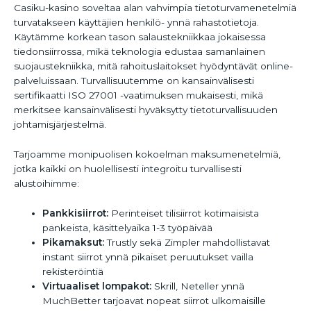
Casiku-kasino soveltaa alan vahvimpia tietoturvamenetelmiä
turvatakseen käyttäjien henkilö- ynnä rahastotietoja.
Käytämme korkean tason salaustekniikkaa jokaisessa
tiedonsiirrossa, mikä teknologia edustaa samanlainen
suojaustekniikka, mitä rahoituslaitokset hyödyntävät online-
palveluissaan. Turvallisuutemme on kansainvälisesti
sertifikaatti ISO 27001 -vaatimuksen mukaisesti, mikä
merkitsee kansainvälisesti hyväksytty tietoturvallisuuden
johtamisjärjestelmä.
Tarjoamme monipuolisen kokoelman maksumenetelmiä,
jotka kaikki on huolellisesti integroitu turvallisesti
alustoihimme:
Pankkisiirrot:
Perinteiset tilisiirrot kotimaisista
pankeista, käsittelyaika 1-3 työpäivää
Pikamaksut:
Trustly sekä Zimpler mahdollistavat
instant siirrot ynnä pikaiset peruutukset vailla
rekisteröintiä
Virtuaaliset lompakot:
Skrill, Neteller ynnä
MuchBetter tarjoavat nopeat siirrot ulkomaisille