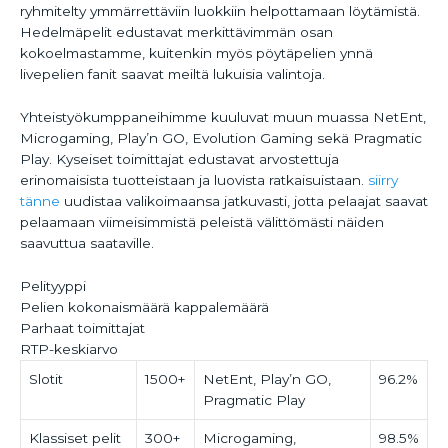
ryhmitelty ymmärrettäviin luokkiin helpottamaan löytämistä.
Hedelmäpelit edustavat merkittävimmän osan
kokoelmastamme, kuitenkin myös pöytäpelien ynnä
livepelien fanit saavat meiltä lukuisia valintoja.
Yhteistyökumppaneihimme kuuluvat muun muassa NetEnt,
Microgaming, Play’n GO, Evolution Gaming sekä Pragmatic
Play. Kyseiset toimittajat edustavat arvostettuja
erinomaisista tuotteistaan ja luovista ratkaisuistaan.
siirry
tänne
uudistaa valikoimaansa jatkuvasti, jotta pelaajat saavat
pelaamaan viimeisimmistä peleistä välittömästi näiden
saavuttua saataville.
Pelityyppi
Pelien kokonaismäärä kappalemäärä
Parhaat toimittajat
RTP-keskiarvo
Slotit
1500+
NetEnt, Play’n GO,
96.2%
Pragmatic Play
Klassiset pelit
300+
Microgaming,
98.5%