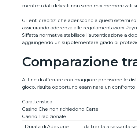
mentre i dati delicati non sono mai memorizzati s
Gli enti creditizi che aderiscono a questi sistemi 
assicurando aderenza alle regolamentazioni Paymen
Siffatta normativa stabilisce l’autenticazione a dopp
aggiungendo un supplementare grado di protezion
Comparazione tra
Al fine di afferrare con maggiore precisione le disti
gioco, risulta opportuno esaminare un confronto pa
Caratteristica
Casino Che non richiedono Carte
Casinò Tradizionale
Durata di Adesione
da trenta a sessanta s