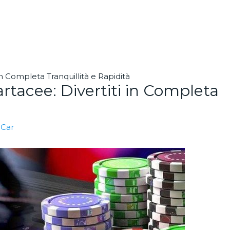
 in Completa Tranquillità e Rapidità
cartacee: Divertiti in Completa
ICar