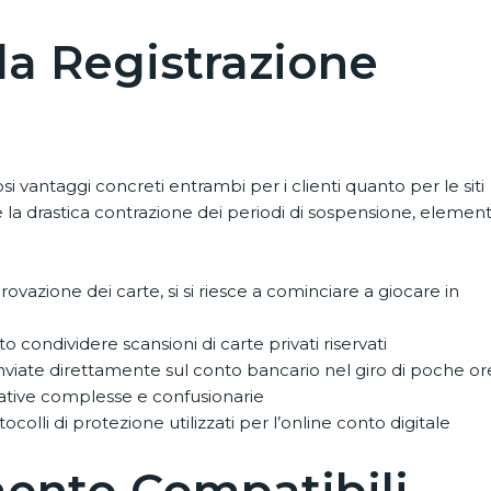
lla Registrazione
vantaggi concreti entrambi per i clienti quanto per le siti
ue la drastica contrazione dei periodi di sospensione, elemen
vazione dei carte, si si riesce a cominciare a giocare in
o condividere scansioni di carte privati riservati
nviate direttamente sul conto bancario nel giro di poche or
rative complesse e confusionarie
colli di protezione utilizzati per l’online conto digitale
ento Compatibili