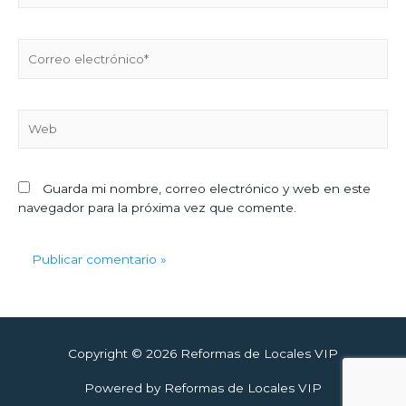
Guarda mi nombre, correo electrónico y web en este
navegador para la próxima vez que comente.
Copyright © 2026
Reformas de Locales VIP
Powered by
Reformas de Locales VIP