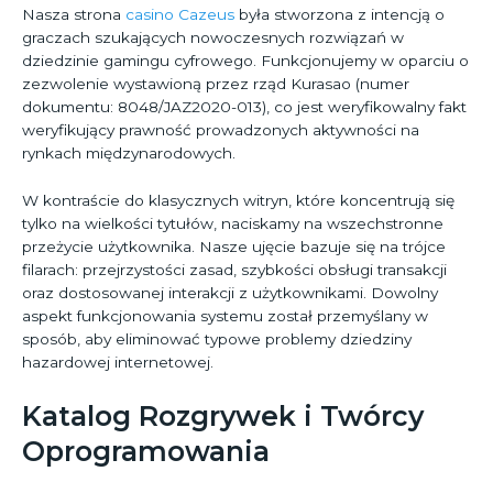
Nasza strona
casino Cazeus
była stworzona z intencją o
graczach szukających nowoczesnych rozwiązań w
dziedzinie gamingu cyfrowego. Funkcjonujemy w oparciu o
zezwolenie wystawioną przez rząd Kurasao (numer
dokumentu: 8048/JAZ2020-013), co jest weryfikowalny fakt
weryfikujący prawność prowadzonych aktywności na
rynkach międzynarodowych.
W kontraście do klasycznych witryn, które koncentrują się
tylko na wielkości tytułów, naciskamy na wszechstronne
przeżycie użytkownika. Nasze ujęcie bazuje się na trójce
filarach: przejrzystości zasad, szybkości obsługi transakcji
oraz dostosowanej interakcji z użytkownikami. Dowolny
aspekt funkcjonowania systemu został przemyślany w
sposób, aby eliminować typowe problemy dziedziny
hazardowej internetowej.
Katalog Rozgrywek i Twórcy
Oprogramowania