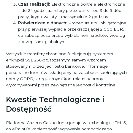
Czas realizacji:
Elektroniczne portfele elektroniczne
– do 24 godz., transfery przez bank – od 3 do 5 dób
pracy, kryptowaluty – maksymalnie 2 godziny
Potwierdzenie danych:
Procedura KYC obligatoryjna
przy pierwszej wypłacie przekraczającej 2 000 EUR,
co zabezpiecza przed wybielaniem środków według
z przepisami globalnymi
Wszystkie transfery chronione funkcjonują systemem
enkrypcji SSL 256-bit, tożsamym samym wzorcem
stosowanym przez jednostki bankowe. Informacje
personalne klientów składujemy na zasobach spełniających
normy GDPR, z regularnymi kontrolami ochrony
wykonywanymi przez zewnętrzne jednostki kontrolne.
Kwestie Technologiczne i
Dostępność
Platforma Cazeus Casino funkcjonuje w technologii HTML5,
co eliminuje konieczność wgrywania pomocniczego