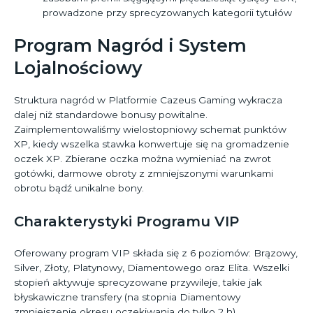
prowadzone przy sprecyzowanych kategorii tytułów
Program Nagród i System
Lojalnościowy
Struktura nagród w Platformie Cazeus Gaming wykracza
dalej niż standardowe bonusy powitalne.
Zaimplementowaliśmy wielostopniowy schemat punktów
XP, kiedy wszelka stawka konwertuje się na gromadzenie
oczek XP. Zbierane oczka można wymieniać na zwrot
gotówki, darmowe obroty z zmniejszonymi warunkami
obrotu bądź unikalne bony.
Charakterystyki Programu VIP
Oferowany program VIP składa się z 6 poziomów: Brązowy,
Silver, Złoty, Platynowy, Diamentowego oraz Elita. Wszelki
stopień aktywuje sprecyzowane przywileje, takie jak
błyskawiczne transfery (na stopnia Diamentowy
zmniejszenie okresu oczekiwania do tylko 2 h),