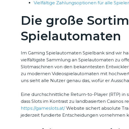
Vielfältige Zahlungsoptionen für alle Spieler
Die große Sortim
Spielautomaten
Im Gaming Spielautomaten Spielbank sind wir hab
vielfältigste Sammlung an Spielautomaten zu offe
Slotmaschinen von den bekanntesten Entwickler
zu modernen Videospielautomaten mit hochwerti
uns sieht alle Nutzer genau das, wofür er Ausscha
Eine durchschnittliche Return-to-Player (RTP) in 
dass Slots im Kontrast zu landbasierten Casinos
https://gameslots.at/
Website sichert absolute Tra
jederzeit fundierte Entscheidungen vornehmen 