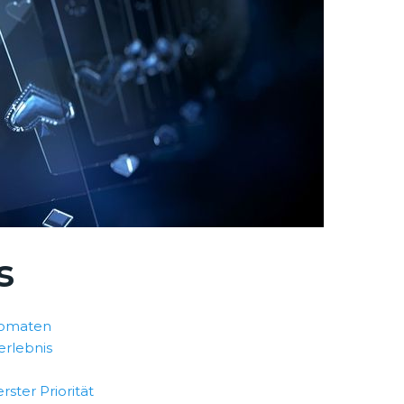
s
tomaten
erlebnis
ster Priorität