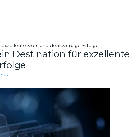
r exzellente Slots und denkwürdige Erfolge
in Destination für exzellente
rfolge
ICar