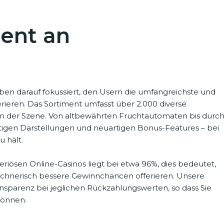
ent an
en darauf fokussiert, den Usern die umfangreichste und
rieren. Das Sortiment umfasst über 2.000 diverse
n der Szene. Von altbewährten Fruchtautomaten bis durc
gen Darstellungen und neuartigen Bonus-Features – bei
u hält.
seriösen Online-Casinos liegt bei etwa 96%, dies bedeutet,
 rechnerisch bessere Gewinnchancen offerieren. Unsere
nsparenz bei jeglichen Rückzahlungswerten, so dass Sie
können.