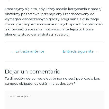
Troszczymy się o to, aby każdy aspekt korzystania z naszej
platformy pozostawał przemyślany i zaadaptowany do
wymagań współczesnych graczy. Regularne aktualizacje
zbioru gier, implementowanie nowych sposobów płatności
jak również ulepszanie możliwości interfejsu to trwałe
elementy stosowanej strategii rozwoju.
←
Entrada anterior
Entrada siguiente
→
Dejar un comentario
Tu dirección de correo electrónico no será publicada.
Los
campos obligatorios están marcados con
*