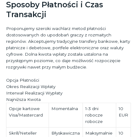
Sposoby Płatności i Czas
Transakcji
Proponujemy szeroki wachlarz metod płatności
dostosowanych do upodobań graczy z rozmaitych
regionów. Akceptujemy tradycyjne transfery bankowe, karty
płatnicze i debetowe, portfele elektroniczne oraz waluty
cyfrowe. Dolna kwota wpłaty została ustalona na
przystępnym poziomie, co daje możliwość rozpoczęcie
rozgrywki nawet przy małym budżecie.
Opcja Płatności
Okres Realizacji Wpłaty
Interwał Realizacji Wypłaty
Najniższa Kwota
Opcje kartowe
Momentalna
1-3 dni
10
Visa/Mastercard
robocze
EUR
robocze
Skrill/Neteller
Błyskawiczna
Maksymalnie
10