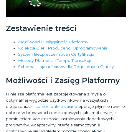
Zestawienie treści
Możliwości i Osiągalność Platformy
Kolekcja Gier i Producenci Oprogramowania
System Bezpieczeństwa i Certyfikacja
Metody Płatności i Tempo Transakcji
Schemat Lojalnościowy dla Regularnych Graczy
Możliwości i Zasięg Platformy
Niniejsza platforma jest zaprojektowana z myślą o
optymalnej wygodzie użytkowników na wszystkich
urządzeniach.
Lemon online casino
operuje płynnie równie
dobrze w browserach desktopowych, jak i mobilnych, z
pominięciem konieczności instalowania dodatkowych
programów. Adaptacyjny interfejs samoczynnie
dostosowuje się względem rozdzielczości ekranu,