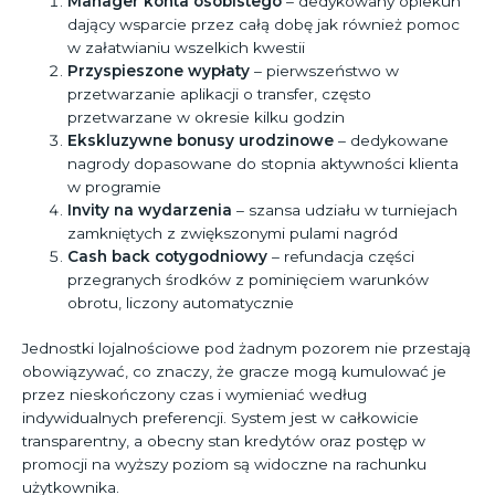
Manager konta osobistego
– dedykowany opiekun
dający wsparcie przez całą dobę jak również pomoc
w załatwianiu wszelkich kwestii
Przyspieszone wypłaty
– pierwszeństwo w
przetwarzanie aplikacji o transfer, często
przetwarzane w okresie kilku godzin
Ekskluzywne bonusy urodzinowe
– dedykowane
nagrody dopasowane do stopnia aktywności klienta
w programie
Invity na wydarzenia
– szansa udziału w turniejach
zamkniętych z zwiększonymi pulami nagród
Cash back cotygodniowy
– refundacja części
przegranych środków z pominięciem warunków
obrotu, liczony automatycznie
Jednostki lojalnościowe pod żadnym pozorem nie przestają
obowiązywać, co znaczy, że gracze mogą kumulować je
przez nieskończony czas i wymieniać według
indywidualnych preferencji. System jest w całkowicie
transparentny, a obecny stan kredytów oraz postęp w
promocji na wyższy poziom są widoczne na rachunku
użytkownika.