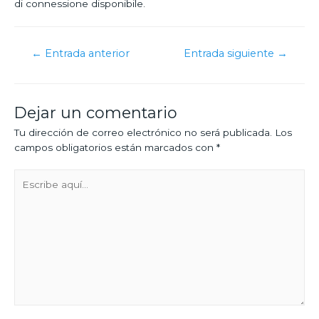
di connessione disponibile.
←
Entrada anterior
Entrada siguiente
→
Dejar un comentario
Tu dirección de correo electrónico no será publicada.
Los
campos obligatorios están marcados con
*