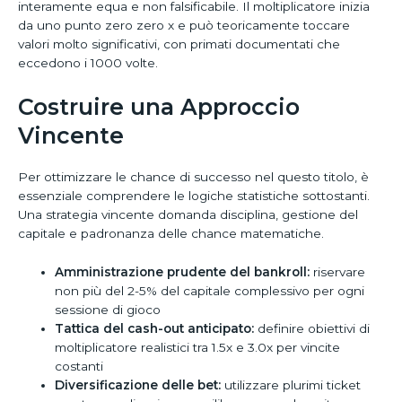
interamente equa e non falsificabile. Il moltiplicatore inizia
da uno punto zero zero x e può teoricamente toccare
valori molto significativi, con primati documentati che
eccedono i 1000 volte.
Costruire una Approccio
Vincente
Per ottimizzare le chance di successo nel questo titolo, è
essenziale comprendere le logiche statistiche sottostanti.
Una strategia vincente domanda disciplina, gestione del
capitale e padronanza delle chance matematiche.
Amministrazione prudente del bankroll:
riservare
non più del 2-5% del capitale complessivo per ogni
sessione di gioco
Tattica del cash-out anticipato:
definire obiettivi di
moltiplicatore realistici tra 1.5x e 3.0x per vincite
costanti
Diversificazione delle bet:
utilizzare plurimi ticket