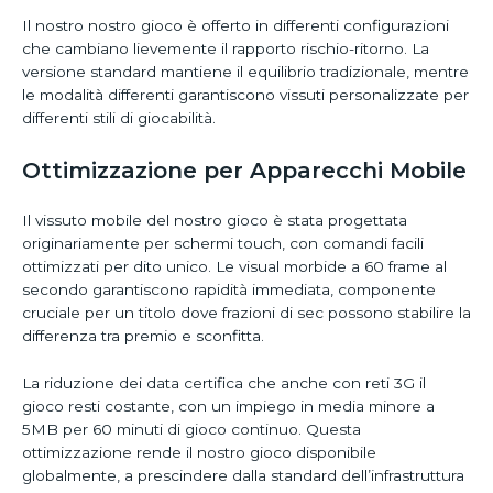
Il nostro nostro gioco è offerto in differenti configurazioni
che cambiano lievemente il rapporto rischio-ritorno. La
versione standard mantiene il equilibrio tradizionale, mentre
le modalità differenti garantiscono vissuti personalizzate per
differenti stili di giocabilità.
Ottimizzazione per Apparecchi Mobile
Il vissuto mobile del nostro gioco è stata progettata
originariamente per schermi touch, con comandi facili
ottimizzati per dito unico. Le visual morbide a 60 frame al
secondo garantiscono rapidità immediata, componente
cruciale per un titolo dove frazioni di sec possono stabilire la
differenza tra premio e sconfitta.
La riduzione dei data certifica che anche con reti 3G il
gioco resti costante, con un impiego in media minore a
5MB per 60 minuti di gioco continuo. Questa
ottimizzazione rende il nostro gioco disponibile
globalmente, a prescindere dalla standard dell’infrastruttura