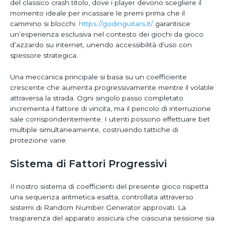
del classico crash titolo, dove i player devono scegliere il
momento ideale per incassare le premi prima che il
cammino si blocchi.
https://godinguitars.it/
garantisce
un’esperienza esclusiva nel contesto dei giochi da gioco
d’azzardo su internet, unendo accessibilità d’uso con
spessore strategica.
Una meccanica principale si basa su un coefficiente
crescente che aumenta progressivamente mentre il volatile
attraversa la strada. Ogni singolo passo completato
incrementa il fattore di vincita, ma il pericolo di interruzione
sale corrispondentemente. I utenti possono effettuare bet
multiple simultaneamente, costruendo tattiche di
protezione varie.
Sistema di Fattori Progressivi
Il nostro sistema di coefficienti del presente gioco rispetta
una sequenza aritmetica esatta, controllata attraverso
sistemi di Random Number Generator approvati. La
trasparenza del apparato assicura che ciascuna sessione sia