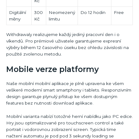
Kč
Digitální
300
Neomezený
Do 12 hodin
Free
měny
Kč
limitu
Withdrawaly realizujeme každý jediný pracovní den i o
víkendů. Pro prémiové uživatele garantujeme expresní
výběry během 12 časového úseku bez ohledu závislosti na
použité zvolenou metodu.
Mobile verze platformy
Naše mobilní mobilní aplikace je plně upravena ke všem
veškeré moderní smart smartphony i tablets. Responzivním
design garantuje plynulý přístup ke všem dostupným
features bez nutnosti download aplikace.
Mobilní varianta nabízí totožné herní nabídku jako PC edice.
Hry jsou optimalizované pro touchscreen control a také
portrait i vodorovnou zobrazení screen. Typická time
načtení automatu je pod pod 3 sekundy loading se