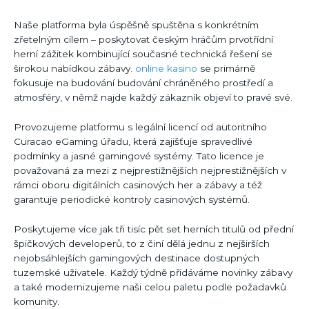
Naše platforma byla úspěšně spuštěna s konkrétním
zřetelným cílem – poskytovat českým hráčům prvotřídní
herní zážitek kombinující současné technická řešení se
širokou nabídkou zábavy.
online kasino
se primárně
fokusuje na budování budování chráněného prostředí a
atmosféry, v němž najde každý zákazník objeví to pravé své.
Provozujeme platformu s legální licencí od autoritního
Curacao eGaming úřadu, která zajišťuje spravedlivé
podmínky a jasné gamingové systémy. Tato licence je
považovaná za mezi z nejprestižnějších nejprestižnějších v
rámci oboru digitálních casinových her a zábavy a též
garantuje periodické kontroly casinových systémů.
Poskytujeme více jak tři tisíc pět set herních titulů od přední
špičkových developerů, to z činí dělá jednu z nejširších
nejobsáhlejších gamingových destinace dostupných
tuzemské uživatele. Každý týdně přidáváme novinky zábavy
a také modernizujeme naši celou paletu podle požadavků
komunity.