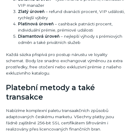
VIP manažer
Zlatý úroveň
– refund dvanácti procent, VIP události,
rychlejší výběry
Platinová úroveň
– cashback patnácti procent,
individuální prémie, prémiové události
Diamantová úroveň
– nejlepší výhody s prémiových
odměn a také privátních služeb
Každá sázka přispívá pro postup nárustu ve loyality
schemat. Body lze snadno exchangovat výměnou za extra
prostředky, free otočení nebo exkluzivní prémie z našeho
exkluzivního katalogu.
Platební metody a také
transakce
Nabízíme komplexní paletu transaakčních způsobů
adaptovaných českému marketu. Všechny platby jsou
řádně zajištěné 256-bit SSL certifikátem šifrováním i
realizovány přes licencovaných finančních bran.