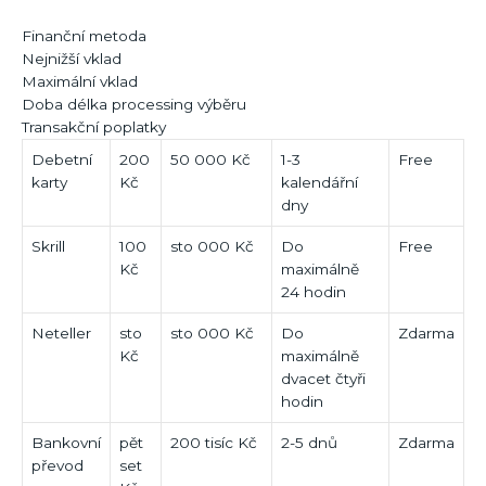
Finanční metoda
Nejnižší vklad
Maximální vklad
Doba délka processing výběru
Transakční poplatky
Debetní
200
50 000 Kč
1-3
Free
karty
Kč
kalendářní
dny
Skrill
100
sto 000 Kč
Do
Free
Kč
maximálně
24 hodin
Neteller
sto
sto 000 Kč
Do
Zdarma
Kč
maximálně
dvacet čtyři
hodin
Bankovní
pět
200 tisíc Kč
2-5 dnů
Zdarma
převod
set