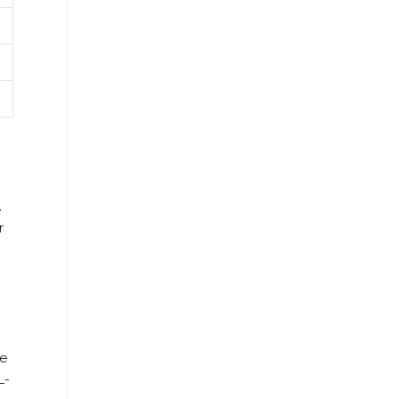
.
r
de
L-