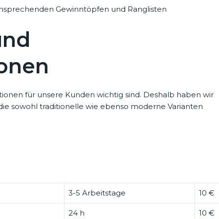
 ansprechenden Gewinntöpfen und Ranglisten
und
onen
tionen für unsere Kunden wichtig sind. Deshalb haben wir
, die sowohl traditionelle wie ebenso moderne Varianten
3-5 Arbeitstage
10 €
24 h
10 €