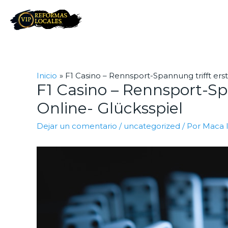
Inicio
F1 Casino – Rennsport-Spannung trifft erst
F1 Casino – Rennsport-Spa
Online- Glücksspiel
Dejar un comentario
/
uncategorized
/ Por
Maca 