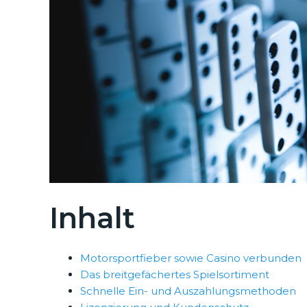
Inhalt
Motorsportfieber sowie Casino verbunden
Das breitgefächertes Spielsortiment
Schnelle Ein- und Auszahlungsmethoden