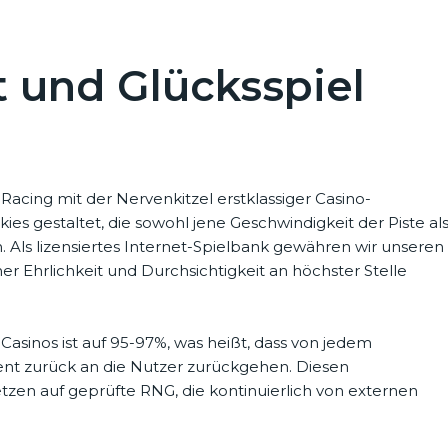
 und Glücksspiel
acing mit der Nervenkitzel erstklassiger Casino-
kies gestaltet, die sowohl jene Geschwindigkeit der Piste al
 Als lizensiertes Internet-Spielbank gewähren wir unseren
er Ehrlichkeit und Durchsichtigkeit an höchster Stelle
Casinos ist auf 95-97%, was heißt, dass von jedem
nt zurück an die Nutzer zurückgehen. Diesen
setzen auf geprüfte RNG, die kontinuierlich von externen