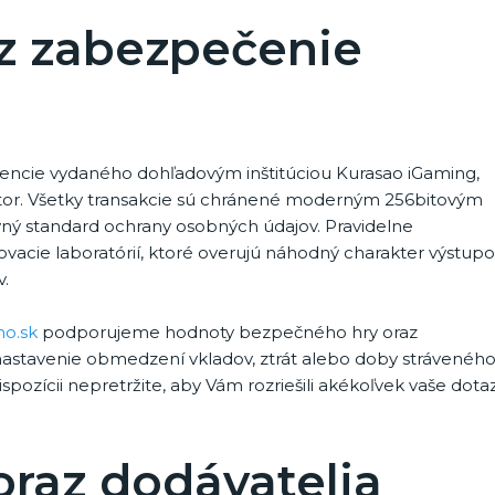
z zabezpečenie
icencie vydaného dohľadovým inštitúciou Kurasao iGaming,
stor. Všetky transakcie sú chránené moderným 256bitovým
 standard ochrany osobných údajov. Pravidelne
vacie laboratórií, ktoré overujú náhodný charakter výstup
v.
no.sk
podporujeme hodnoty bezpečného hry oraz
stavenie obmedzení vkladov, ztrát alebo doby strávenéh
ispozícii nepretržite, aby Vám rozriešili akékoľvek vaše dota
raz dodávatelia