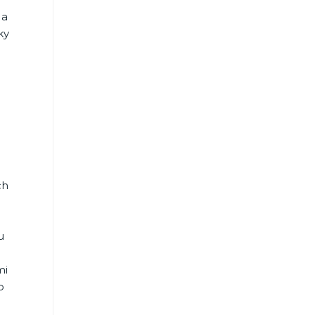
 a
ky
ch
u
mi
o