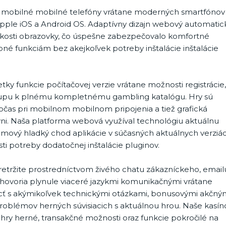
re mobilné mobilné telefóny vrátane moderných smartfónov
ple iOS a Android OS. Adaptívny dizajn webový automatic
eľkosti obrazovky, čo úspešne zabezpečovalo komfortné
pné funkciám bez akejkoľvek potreby inštalácie inštalácie
tky funkcie počítačovej verzie vrátane možnosti registrácie,
ístupu k plnému kompletnému gambling katalógu. Hry sú
počas pri mobilnom mobilnom pripojenia a tiež grafická
ovni. Naša platforma webová využíval technológiu aktuálnu
ový hladký chod aplikácie v súčasných aktuálnych verziá
i potreby dodatočnej inštalácie pluginov.
etržite prostredníctvom živého chatu zákazníckeho, email
 hovoria plynule viaceré jazykmi komunikačnými vrátane
ôcť s akýmikoľvek technickými otázkami, bonusovými akčný
roblémov herných súvisiacich s aktuálnou hrou. Naše kasín
 hry herné, transakčné možnosti oraz funkcie pokročilé na