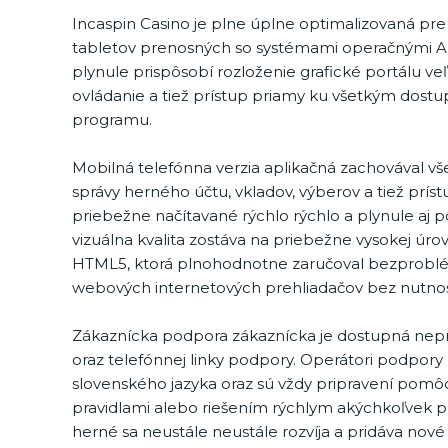
Incaspin Casino je plne úplne optimalizovaná p
tabletov prenosných so systémami operačnými Ap
plynule prispôsobí rozloženie grafické portálu v
ovládanie a tiež prístup priamy ku všetkým dostu
programu.
Mobilná telefónna verzia aplikačná zachovával vše
správy herného účtu, vkladov, výberov a tiež pr
priebežne načítavané rýchlo rýchlo a plynule aj 
vizuálna kvalita zostáva na priebežne vysokej úr
HTML5, ktorá plnohodnotne zaručoval bezproblém
webových internetových prehliadačov bez nutnost
Zákaznícka podpora zákaznícka je dostupná nepr
oraz telefónnej linky podpory. Operátori podpory
slovenského jazyka oraz sú vždy pripravení pom
pravidlami alebo riešením rýchlym akýchkoľvek p
herné sa neustále neustále rozvíja a pridáva nové