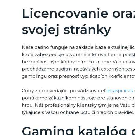
Licencovanie ora
svojej stránky
Naše casino funguje na základe báze aktuálnej l
ktorá zabezpečuje otvorené a férové herné prie
bezpečnostným kódovaním, čo znamená bankovný
prechádzame auditmi nezávislých externých testo
gamblingu oraz presnosť vyplácacích koeficiento
Coby zodpovedajúci prevádzkovateľ
incaspincasi
ponúkame zákazníkom nástroje pre stanovenie na
hrou. Náš profesionálny klientsky tým je na Vašu d
týkajúce s Vašou ochrane účtu či hracích pravidiel.
Gaming katalóg o