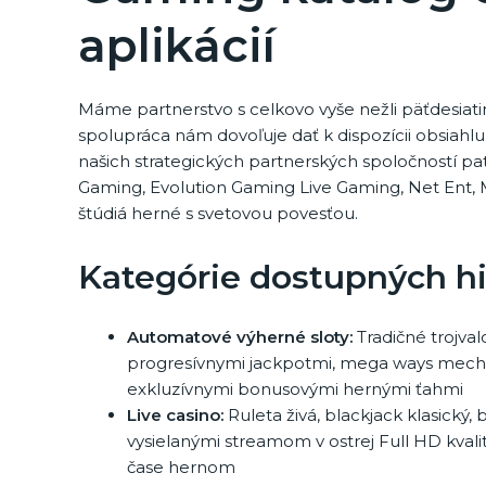
aplikácií
Máme partnerstvo s celkovo vyše nežli päťdesiat
spolupráca nám dovoľuje dať k dispozícii obsiahlu
našich strategických partnerských spoločností pat
Gaming, Evolution Gaming Live Gaming, Net Ent,
štúdiá herné s svetovou povesťou.
Kategórie dostupných hi
Automatové výherné sloty:
Tradičné trojva
progresívnymi jackpotmi, mega ways mecha
exkluzívnymi bonusovými hernými ťahmi
Live casino:
Ruleta živá, blackjack klasický,
vysielanými streamom v ostrej Full HD kval
čase hernom