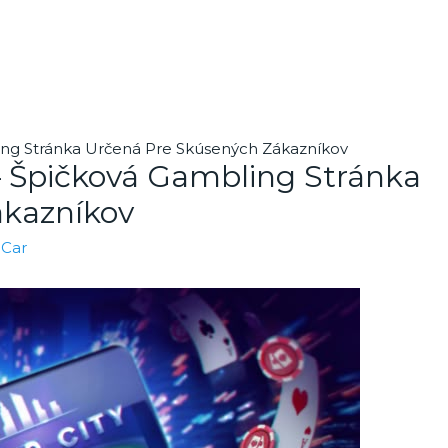
ing Stránka Určená Pre Skúsených Zákazníkov
 Špičková Gambling Stránka
ákazníkov
ICar