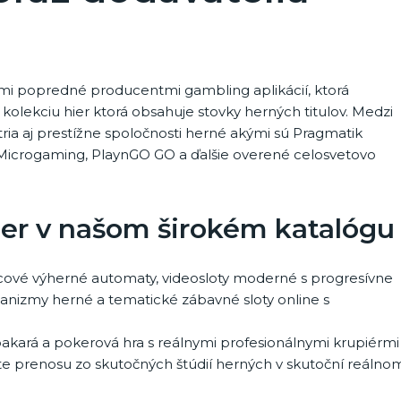
imi popredné producentmi gambling aplikácií, ktorá
 kolekciu hier ktorá obsahuje stovky herných titulov. Medzi
ria aj prestížne spoločnosti herné akými sú Pragmatik
 Microgaming, PlaynGO GO a ďalšie overené celosvetovo
er v našom širokém katalógu
lcové výherné automaty, videosloty moderné s progresívne
nizmy herné a tematické zábavné sloty online s
 bakará a pokerová hra s reálnymi profesionálnymi krupiérmi
ite prenosu zo skutočných štúdií herných v skutoční reálno