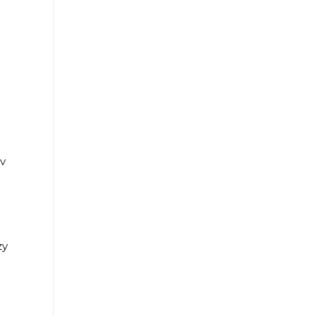
ov
o
zy