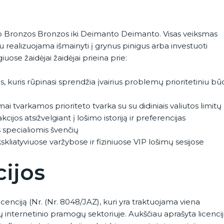
nuo Bronzos Bronzos iki Deimanto Deimanto. Visas veiksmas
 realizuojama išmainyti į grynus pinigus arba investuoti
uose žaidėjai žaidėjai prieina prie:
as, kuris rūpinasi sprendžia įvairius problemų prioritetiniu b
ai tvarkamos prioriteto tvarka su su didiniais valiutos limitų
akcijos atsižvelgiant į lošimo istoriją ir preferencijas
is specialiomis švenčių
skliatyviuose varžybose ir fiziniuose VIP lošimų sesijose
cijos
icenciją (Nr. (Nr. 8048/JAZ), kuri yra traktuojama viena
jų internetinio pramogų sektoriuje. Aukščiau aprašyta licenci