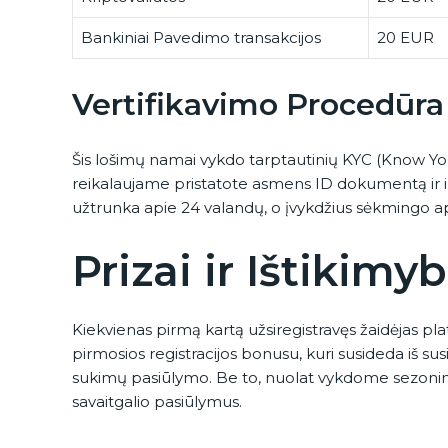
Bankiniai Pavedimo transakcijos
20 EUR
Vertifikavimo Procedūra
Šis lošimų namai vykdo tarptautinių KYC (Know Y
reikalaujame pristatote asmens ID dokumentą ir ir
užtrunka apie 24 valandų, o įvykdžius sėkmingo a
Prizai ir Ištikimy
Kiekvienas pirmą kartą užsiregistravęs žaidėjas pl
pirmosios registracijos bonusu, kuri susideda iš 
sukimų pasiūlymo. Be to, nuolat vykdome sezonines 
savaitgalio pasiūlymus.