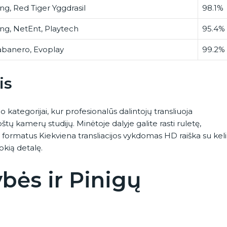
g, Red Tiger Yggdrasil
98.1%
g, NetEnt, Playtech
95.4%
abanero, Evoplay
99.2%
is
kategorijai, kur profesionalūs dalintojų transliuoja
ų kamerų studijų. Minėtoje dalyje galite rasti ruletę,
u formatus Kiekviena transliacijos vykdomas HD raiška su kel
okią detalę.
ės ir Pinigų