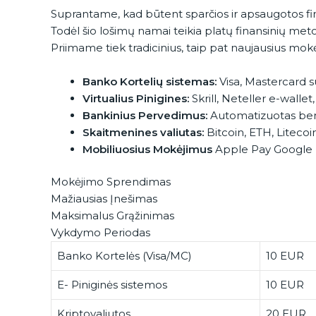
Suprantame, kad būtent sparčios ir apsaugotos fina
Todėl šio lošimų namai teikia platų finansinių met
Priimame tiek tradicinius, taip pat naujausius mokė
Banko Kortelių sistemas:
Visa, Mastercard s
Virtualius Pinigines:
Skrill, Neteller e-walle
Bankinius Pervedimus:
Automatizuotas bend
Skaitmenines valiutas:
Bitcoin, ETH, Liteco
Mobiliuosius Mokėjimus
Apple Pay Google 
Mokėjimo Sprendimas
Mažiausias Įnešimas
Maksimalus Grąžinimas
Vykdymo Periodas
Banko Kortelės (Visa/MC)
10 EUR
E- Piniginės sistemos
10 EUR
Kriptovaliutos
20 EUR