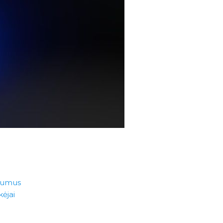
atumus
kėjai