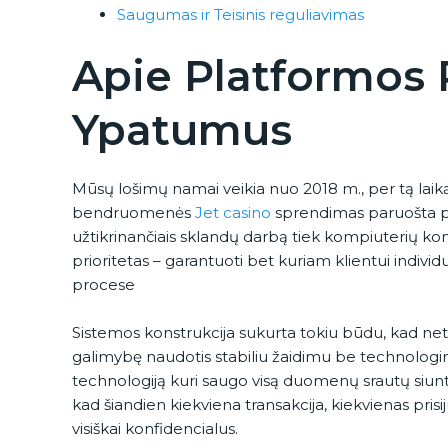
Saugumas ir Teisinis reguliavimas
Apie Platformos 
Ypatumus
Mūsų lošimų namai veikia nuo 2018 m., per tą laiką 
bendruomenės
Jet casino
sprendimas paruošta pas
užtikrinančiais sklandų darbą tiek kompiuterių ko
prioritetas – garantuoti bet kuriam klientui indivi
procese
Sistemos konstrukcija sukurta tokiu būdu, kad netg
galimybę naudotis stabiliu žaidimu be technolo
technologiją kuri saugo visą duomenų srautų siuntimą
kad šiandien kiekviena transakcija, kiekvienas pri
visiškai konfidencialus.