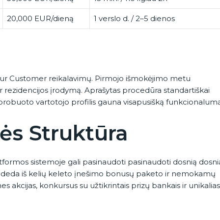
20,000 EUR/dieną
1 verslo d. / 2–5 dienos
our Customer reikalavimų. Pirmojo išmokėjimo metu
 rezidencijos įrodymą. Aprašytas procedūra standartiškai
probuoto vartotojo profilis gauna visapusišką funkcionalum
bės Struktūra
atformos sistemoje gali pasinaudoti pasinaudoti dosnią dosni
susideda iš kelių keleto įnešimo bonusų paketo ir nemokamų
akcijas, konkursus su užtikrintais prizų bankais ir unikalias