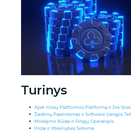
Turinys
Apie mūsų Platformos Platformą ir Jos Yp
Žaidimų Pasirinkimas ir Software Įrangos Tei
Mokėjimo Būdai ir Pinigų Operacijos
Prizai ir Ištikimybės Sistema