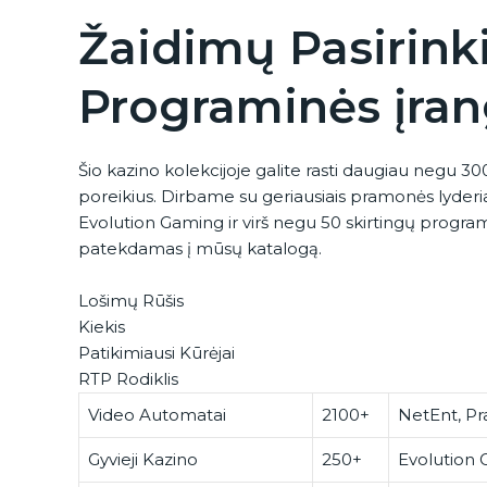
Žaidimų Pasirink
Programinės įran
Šio kazino kolekcijoje galite rasti daugiau negu 3000
poreikius. Dirbame su geriausiais pramonės lyderia
Evolution Gaming ir virš negu 50 skirtingų programų
patekdamas į mūsų katalogą.
Lošimų Rūšis
Kiekis
Patikimiausi Kūrėjai
RTP Rodiklis
Video Automatai
2100+
NetEnt, Pr
Gyvieji Kazino
250+
Evolution 