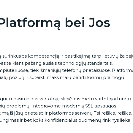
Platformą bei Jos
surinkusios kompetenciją ir pasitikėjimą tarp lietuvių žaidėj
itelkiant pažangiausiais technologijų standartais,
mpiuteriuose, tiek išmaniųjų telefonų prietaisuose. Platform
dualų požiūrį ir suteikti maksimalų patirtį lošimų pramogų
i ir maksimalaus vartotojų skaičiaus metu vartotojai turėtų
ginių problemų. Integravome modernią SSL apsaugos
 iš jūsų prietaiso ir platformos serverių Tai reiškia, reiškia,
sijungimas ir bet koks konfidencialus duomenų rinkinys lieka