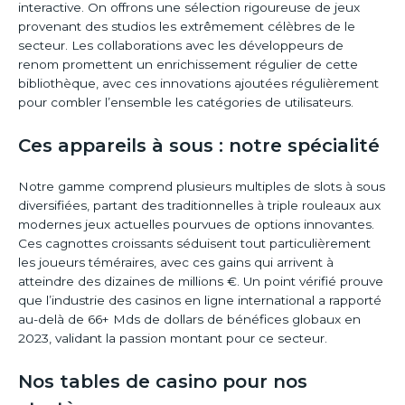
interactive. On offrons une sélection rigoureuse de jeux
provenant des studios les extrêmement célèbres de le
secteur. Les collaborations avec les développeurs de
renom promettent un enrichissement régulier de cette
bibliothèque, avec ces innovations ajoutées régulièrement
pour combler l’ensemble les catégories de utilisateurs.
Ces appareils à sous : notre spécialité
Notre gamme comprend plusieurs multiples de slots à sous
diversifiées, partant des traditionnelles à triple rouleaux aux
modernes jeux actuelles pourvues de options innovantes.
Ces cagnottes croissants séduisent tout particulièrement
les joueurs téméraires, avec ces gains qui arrivent à
atteindre des dizaines de millions €. Un point vérifié prouve
que l’industrie des casinos en ligne international a rapporté
au-delà de 66+ Mds de dollars de bénéfices globaux en
2023, validant la passion montant pour ce secteur.
Nos tables de casino pour nos