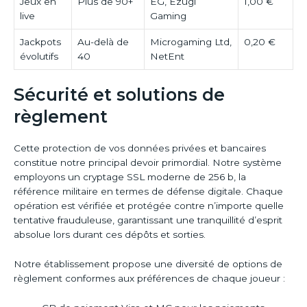
Jeux en
Plus de 90+
EG, Ezugi
1,00 €
live
Gaming
Jackpots
Au-delà de
Microgaming Ltd,
0,20 €
évolutifs
40
NetEnt
Sécurité et solutions de
règlement
Cette protection de vos données privées et bancaires
constitue notre principal devoir primordial. Notre système
employons un cryptage SSL moderne de 256 b, la
référence militaire en termes de défense digitale. Chaque
opération est vérifiée et protégée contre n’importe quelle
tentative frauduleuse, garantissant une tranquillité d’esprit
absolue lors durant ces dépôts et sorties.
Notre établissement propose une diversité de options de
règlement conformes aux préférences de chaque joueur :