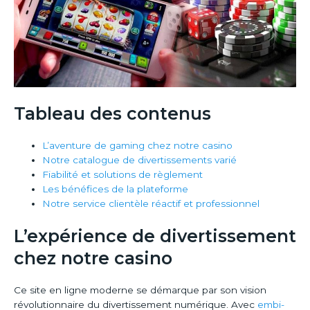
Tableau des contenus
L’aventure de gaming chez notre casino
Notre catalogue de divertissements varié
Fiabilité et solutions de règlement
Les bénéfices de la plateforme
Notre service clientèle réactif et professionnel
L’expérience de divertissement
chez notre casino
Ce site en ligne moderne se démarque par son vision
révolutionnaire du divertissement numérique. Avec
embi-