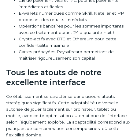
CB de paiement Visa et MC pour les paiements
immédiates et fiables
E-wallets numériques comme Skrill, Neteller et PP
proposant des retraits immédiats
Opérations bancaires pour les sommes importants
avec ce traitement durant 24 à quarante-huit h
Crypto-actifs avec BTC et Ethereum pour cette
confidentialité maximale
Cartes prépayées Paysafecard permettant de
maîtriser rigoureusement son capital
Tous les atouts de notre
excellente interface
Ce établissement se caractérise par plusieurs atouts
stratégiques significatifs. Cette adaptabilité universelle
autorise de jouer facilement sur ordinateur, tablet ou
mobile, avec cette optimisation automatique de l’interface
selon l’équipement exploité. La adaptabilité correspond aux
pratiques de consommation contemporaines, où cette
flexibilité domine.