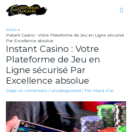
Inicio
Instant Casino : Votre Plateforme de Jeu en Ligne sécurisé
Par Excellence absolue
Instant Casino : Votre
Plateforme de Jeu en
Ligne sécurisé Par
Excellence absolue
Dejar un comentario
/
uncategorized
/ Por
Maca ICar