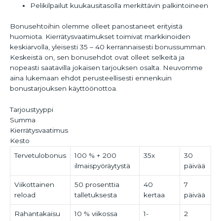
Pelikilpailut kuukausitasolla merkittävin palkintoineen
Bonusehtoihin olemme olleet panostaneet erityistä
huomiota. Kierrätysvaatimukset toimivat markkinoiden
keskiarvolla, yleisesti 35 – 40 kerrannaisesti bonussumman.
Keskeistä on, sen bonusehdot ovat olleet selkeitä ja
nopeasti saatavilla jokaisen tarjouksen osalta. Neuvomme
aina lukemaan ehdot perusteellisesti ennenkuin
bonustarjouksen käyttöönottoa.
Tarjoustyyppi
Summa
Kierrätysvaatimus
Kesto
Tervetulobonus
100 % + 200
35x
30
ilmaispyöräytystä
päivää
Viikottainen
50 prosenttia
40
7
reload
talletuksesta
kertaa
päivää
Rahantakaisu
10 % viikossa
1-
2