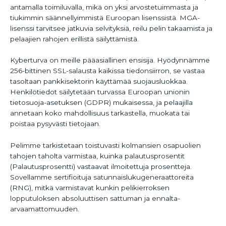
antamalla toimiluvalla, mikä on yksi arvostetuimmasta ja
tiukimmin säännellyimmistä Euroopan lisenssistä. MGA-
lisenssi tarvitsee jatkuvia selvityksiä, reilu pelin takaamista ja
pelaajien rahojen erillistä säilyttämistä.
Kyberturva on meille pääasiallinen ensisija. Hyödynnämme
256-bittinen SSL-salausta kaikissa tiedonsiirron, se vastaa
tasoltaan pankkisektorin käyttämää suojausluokkaa.
Henkilötiedot säilytetään turvassa Euroopan unionin
tietosuoja-asetuksen (GDPR) mukaisessa, ja pelaajilla
annetaan koko mahdollisuus tarkastella, muokata tai
poistaa pysyvästi tietojaan.
Pelimme tarkistetaan toistuvasti kolmansien osapuolien
tahojen taholta varmistaa, kuinka palautusprosentit
(Palautusprosentti) vastaavat ilmoitettuja prosentteja.
Sovellamme sertifioituja satunnaislukugeneraattoreita
(RNG), mitkä varmistavat kunkin pelikierroksen
lopputuloksen absoluuttisen sattuman ja ennalta-
arvaamattomuuden.