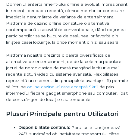
Domeniul entertainment-ului online a evoluat impresionant
în recenții perioada recentă, oferind membrilor conectare
imediat la nenumărate de variante de entertainment.
Platforme de cazino online constituie o alternativă
contemporană la activitățile convenționale, dând opțiunea
participanților să se bucure de pasiunea lor favorită din
liniștea casei locuințe, la orice moment din zi sau seară.
Platforma noastră prezintă o paletă diversificată de
alternative de entertainment, de de la cele mai populare
jocuri de noroc clasice de masă mergând la titlurile mai
recente sloturi video cu sisteme avansată. Flexibilitatea
reprezintă un element din principalele avantaje – îți permite
să intri pe
online cazinouri care acceptă Skrill
de prin
intermediul fiecare gadget smartphone sau computer, lipsit
de constrângeri de locație sau temporale.
Plusuri Principale pentru Utilizatori
Disponibilitate continuă:
Portalurile funcționează
24/7, suprimând obligativitatea transportului către