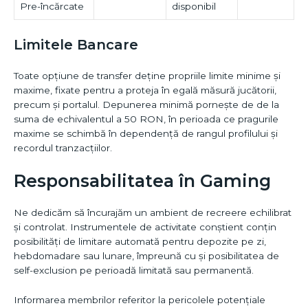
Pre-încărcate
disponibil
Limitele Bancare
Toate opțiune de transfer deține propriile limite minime și
maxime, fixate pentru a proteja în egală măsură jucătorii,
precum și portalul. Depunerea minimă pornește de de la
suma de echivalentul a 50 RON, în perioada ce pragurile
maxime se schimbă în dependență de rangul profilului și
recordul tranzacțiilor.
Responsabilitatea în Gaming
Ne dedicăm să încurajăm un ambient de recreere echilibrat
și controlat. Instrumentele de activitate conștient conțin
posibilități de limitare automată pentru depozite pe zi,
hebdomadare sau lunare, împreună cu și posibilitatea de
self-exclusion pe perioadă limitată sau permanentă.
Informarea membrilor referitor la pericolele potențiale