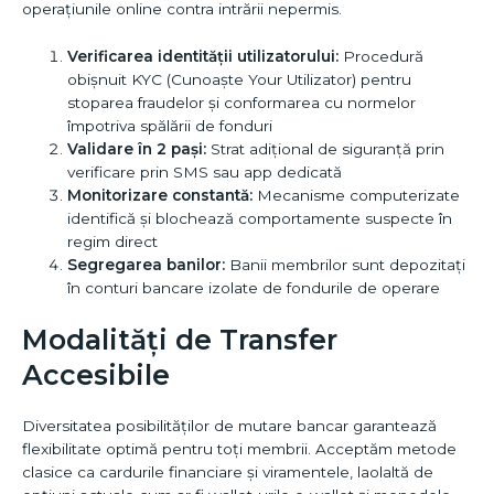
operațiunile online contra intrării nepermis.
Verificarea identității utilizatorului:
Procedură
obișnuit KYC (Cunoaște Your Utilizator) pentru
stoparea fraudelor și conformarea cu normelor
împotriva spălării de fonduri
Validare în 2 pași:
Strat adițional de siguranță prin
verificare prin SMS sau app dedicată
Monitorizare constantă:
Mecanisme computerizate
identifică și blochează comportamente suspecte în
regim direct
Segregarea banilor:
Banii membrilor sunt depozitați
în conturi bancare izolate de fondurile de operare
Modalități de Transfer
Accesibile
Diversitatea posibilităților de mutare bancar garantează
flexibilitate optimă pentru toți membrii. Acceptăm metode
clasice ca cardurile financiare și viramentele, laolaltă de