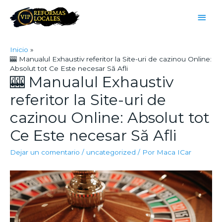
Inicio
🎰 Manualul Exhaustiv referitor la Site-uri de cazinou Online:
Absolut tot Ce Este necesar Să Afli
🎰 Manualul Exhaustiv
referitor la Site-uri de
cazinou Online: Absolut tot
Ce Este necesar Să Afli
Dejar un comentario
/
uncategorized
/ Por
Maca ICar