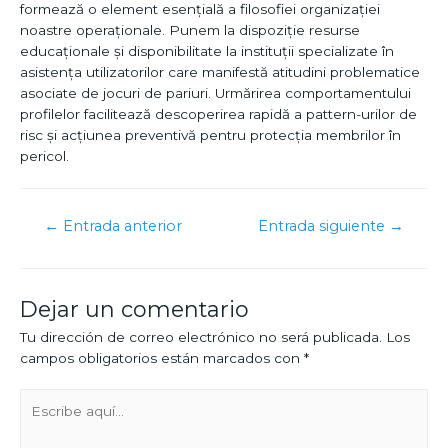
formează o element esențială a filosofiei organizației
noastre operaționale. Punem la dispoziție resurse
educaționale și disponibilitate la instituții specializate în
asistența utilizatorilor care manifestă atitudini problematice
asociate de jocuri de pariuri. Urmărirea comportamentului
profilelor facilitează descoperirea rapidă a pattern-urilor de
risc și acțiunea preventivă pentru protecția membrilor în
pericol.
←
Entrada anterior
Entrada siguiente
→
Dejar un comentario
Tu dirección de correo electrónico no será publicada.
Los
campos obligatorios están marcados con
*