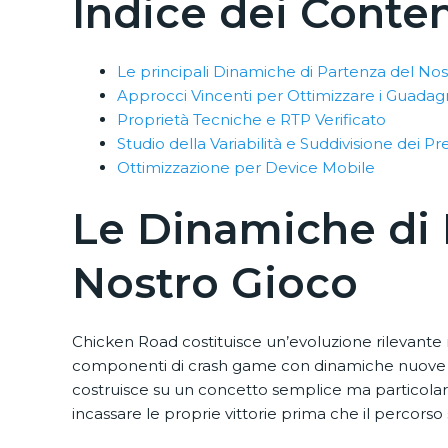
Indice dei Conte
Le principali Dinamiche di Partenza del Nos
Approcci Vincenti per Ottimizzare i Guadag
Proprietà Tecniche e RTP Verificato
Studio della Variabilità e Suddivisione dei P
Ottimizzazione per Device Mobile
Le Dinamiche di
Nostro Gioco
Chicken Road costituisce un’evoluzione rilevante 
componenti di crash game con dinamiche nuove ch
costruisce su un concetto semplice ma particolar
incassare le proprie vittorie prima che il percors