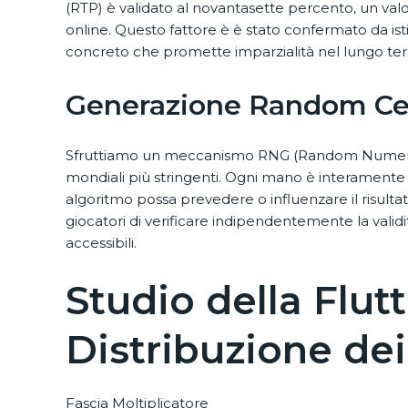
(RTP) è validato al novantasette percento, un valo
online. Questo fattore è è stato confermato da isti
concreto che promette imparzialità nel lungo te
Generazione Random Cer
Sfruttiamo un meccanismo RNG (Random Numero Ge
mondiali più stringenti. Ogni mano è interamen
algoritmo possa prevedere o influenzare il risulta
giocatori di verificare indipendentemente la validi
accessibili.
Studio della Flut
Distribuzione d
Fascia Moltiplicatore