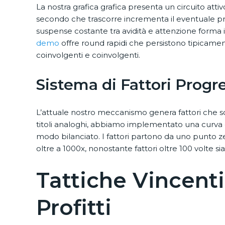
La nostra grafica grafica presenta un circuito atti
secondo che trascorre incrementa il eventuale pr
suspense costante tra avidità e attenzione forma i
demo
offre round rapidi che persistono tipicamente
coinvolgenti e coinvolgenti.
Sistema di Fattori Progre
L’attuale nostro meccanismo genera fattori che sono
titoli analoghi, abbiamo implementato una curva d
modo bilanciato. I fattori partono da uno punto ze
oltre a 1000x, nonostante fattori oltre 100 volte 
Tattiche Vincenti
Profitti