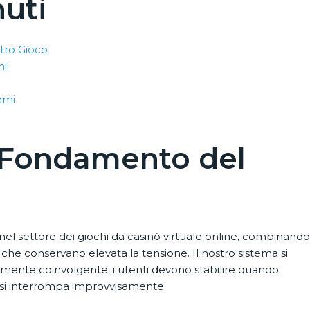
nuti
tro Gioco
ni
remi
 Fondamento del
nel settore dei giochi da casinò virtuale online, combinando
e conservano elevata la tensione. Il nostro sistema si
mente coinvolgente: i utenti devono stabilire quando
o si interrompa improvvisamente.