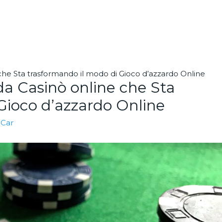
he Sta trasformando il modo di Gioco d’azzardo Online
a Casinò online che Sta
Gioco d’azzardo Online
ICar