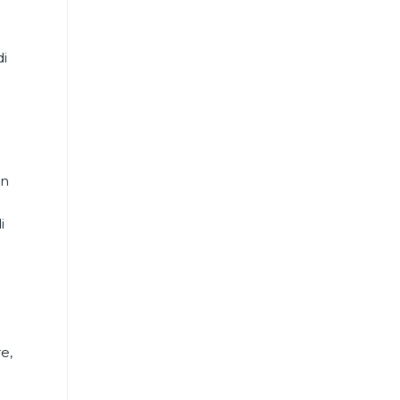
di
in
i
e,