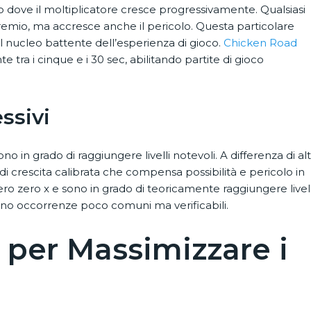
vo dove il moltiplicatore cresce progressivamente. Qualsiasi
emio, ma accresce anche il pericolo. Questa particolare
l nucleo battente dell’esperienza di gioco.
Chicken Road
 tra i cinque e i 30 sec, abilitando partite di gioco
ssivi
 in grado di raggiungere livelli notevoli. A differenza di alt
i crescita calibrata che compensa possibilità e pericolo in
ro zero x e sono in grado di teoricamente raggiungere livell
siano occorrenze poco comuni ma verificabili.
 per Massimizzare i