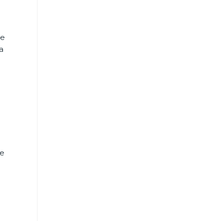
te
a
de