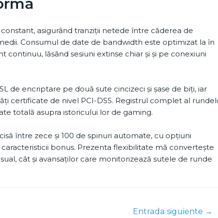
formă
constant, asigurând tranziții netede între căderea de
medii. Consumul de date de bandwidth este optimizat la în
 continuu, lăsând sesiuni extinse chiar și și pe conexiuni
L de encriptare pe două sute cincizeci și șase de biți, iar
ăți certificate de nivel PCI-DSS. Registrul complet al rundel
itate totală asupra istoricului lor de gaming.
să între zece și 100 de spinuri automate, cu opțiuni
 caracteristicii bonus. Prezenta flexibilitate mă convertește
asual, cât și avansaților care monitorizează sutele de runde
Entrada siguiente
→