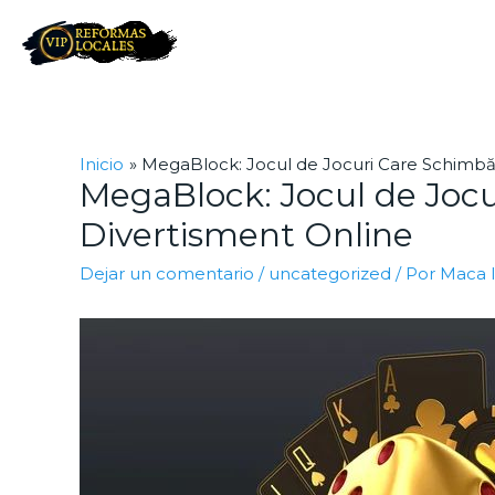
Inicio
MegaBlock: Jocul de Jocuri Care Schimbă
MegaBlock: Jocul de Joc
Divertisment Online
Dejar un comentario
/
uncategorized
/ Por
Maca 