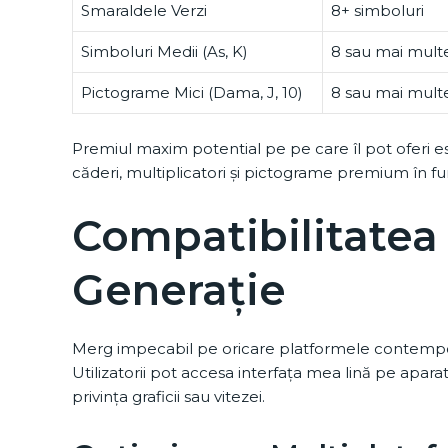
Smaraldele Verzi
8+ simboluri
Simboluri Medii (As, K)
8 sau mai mult
Pictograme Mici (Dama, J, 10)
8 sau mai mult
Premiul maxim potential pe pe care îl pot oferi est
căderi, multiplicatori și pictograme premium în fun
Compatibilitatea 
Generație
Merg impecabil pe oricare platformele contempor
Utilizatorii pot accesa interfața mea lină pe apar
privința graficii sau vitezei.