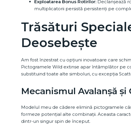
Exploatarea Bonus Rotirilor:
Declanșează rot
multiplicatorii persistă persistenți pe compl
Trăsături Special
Deosebește
Am fost înzestrat cu opțiuni inovatoare care schim
Pictogramele Wild extinse apar întâmplător pe colo
substituind toate alte simboluri, cu excepția Scatte
Mecanismul Avalanșă și 
Modelul meu de cădere elimină pictogramele câști
formeze potențial alte combinații. Aceasta caracte
dintr-un singur spin de început.