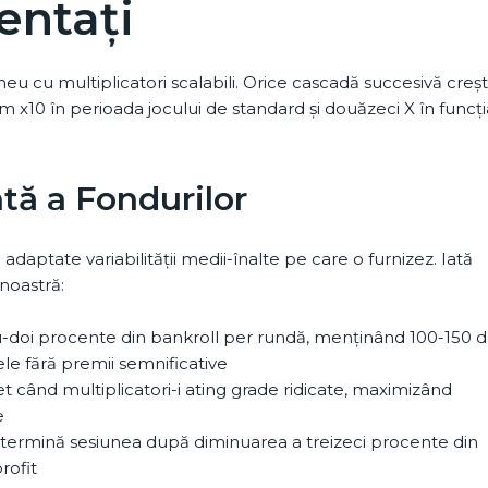
entați
eu cu multiplicatori scalabili. Orice cascadă succesivă creș
 x10 în perioada jocului de standard și douăzeci X în funcți
ă a Fondurilor
e adaptate variabilității medii-înalte pe care o furnizez. Iată
noastră:
-doi procente din bankroll per rundă, menținând 100-150 
le fără premii semnificative
 când multiplicatori-i ating grade ridicate, maximizând
e
– termină sesiunea după diminuarea a treizeci procente din
rofit