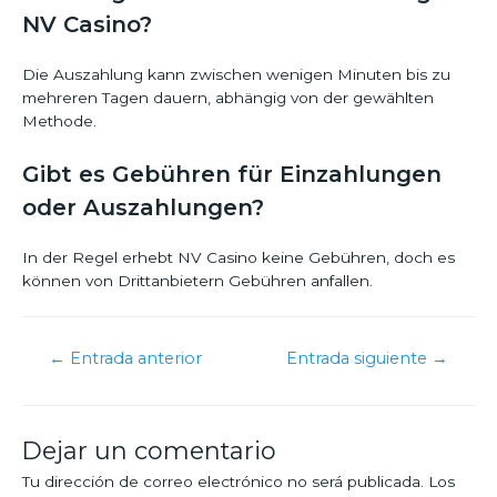
NV Casino?
Die Auszahlung kann zwischen wenigen Minuten bis zu
mehreren Tagen dauern, abhängig von der gewählten
Methode.
Gibt es Gebühren für Einzahlungen
oder Auszahlungen?
In der Regel erhebt NV Casino keine Gebühren, doch es
können von Drittanbietern Gebühren anfallen.
←
Entrada anterior
Entrada siguiente
→
Dejar un comentario
Tu dirección de correo electrónico no será publicada.
Los