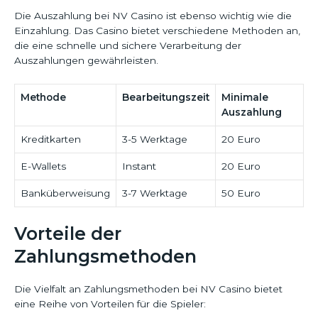
Die Auszahlung bei NV Casino ist ebenso wichtig wie die
Einzahlung. Das Casino bietet verschiedene Methoden an,
die eine schnelle und sichere Verarbeitung der
Auszahlungen gewährleisten.
Methode
Bearbeitungszeit
Minimale
Auszahlung
Kreditkarten
3-5 Werktage
20 Euro
E-Wallets
Instant
20 Euro
Banküberweisung
3-7 Werktage
50 Euro
Vorteile der
Zahlungsmethoden
Die Vielfalt an Zahlungsmethoden bei NV Casino bietet
eine Reihe von Vorteilen für die Spieler: