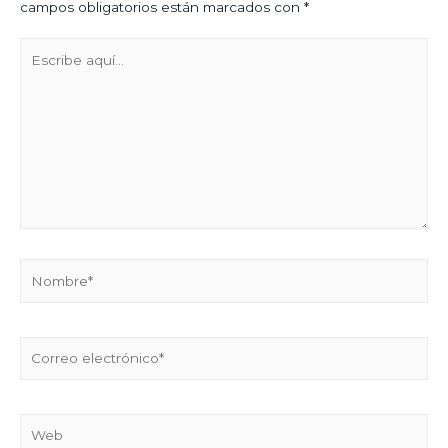
campos obligatorios están marcados con
*