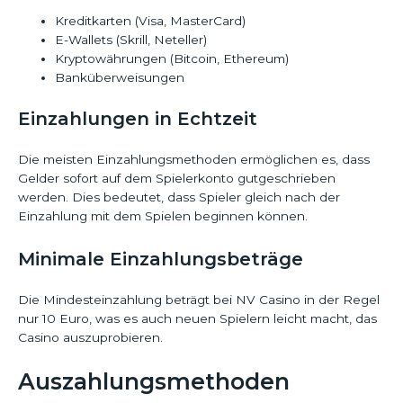
Kreditkarten (Visa, MasterCard)
E-Wallets (Skrill, Neteller)
Kryptowährungen (Bitcoin, Ethereum)
Banküberweisungen
Einzahlungen in Echtzeit
Die meisten Einzahlungsmethoden ermöglichen es, dass
Gelder sofort auf dem Spielerkonto gutgeschrieben
werden. Dies bedeutet, dass Spieler gleich nach der
Einzahlung mit dem Spielen beginnen können.
Minimale Einzahlungsbeträge
Die Mindesteinzahlung beträgt bei NV Casino in der Regel
nur 10 Euro, was es auch neuen Spielern leicht macht, das
Casino auszuprobieren.
Auszahlungsmethoden