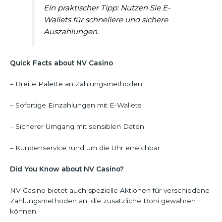
Ein praktischer Tipp: Nutzen Sie E-
Wallets für schnellere und sichere
Auszahlungen.
Quick Facts about NV Casino
– Breite Palette an Zahlungsmethoden
– Sofortige Einzahlungen mit E-Wallets
– Sicherer Umgang mit sensiblen Daten
– Kundenservice rund um die Uhr erreichbar
Did You Know about NV Casino?
NV Casino bietet auch spezielle Aktionen für verschiedene
Zahlungsmethoden an, die zusätzliche Boni gewähren
können.