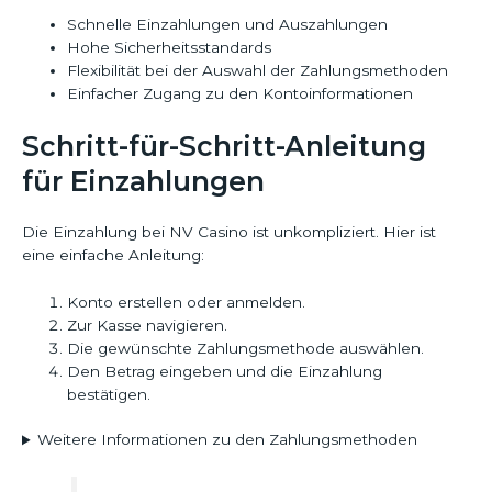
Schnelle Einzahlungen und Auszahlungen
Hohe Sicherheitsstandards
Flexibilität bei der Auswahl der Zahlungsmethoden
Einfacher Zugang zu den Kontoinformationen
Schritt-für-Schritt-Anleitung
für Einzahlungen
Die Einzahlung bei NV Casino ist unkompliziert. Hier ist
eine einfache Anleitung:
Konto erstellen oder anmelden.
Zur Kasse navigieren.
Die gewünschte Zahlungsmethode auswählen.
Den Betrag eingeben und die Einzahlung
bestätigen.
Weitere Informationen zu den Zahlungsmethoden