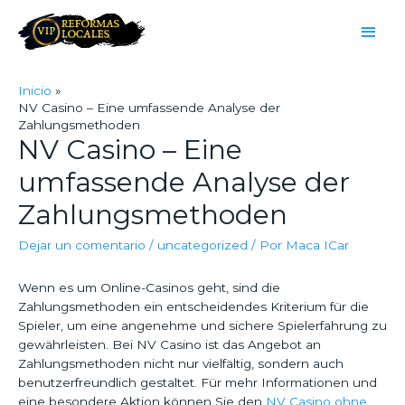
Inicio
NV Casino – Eine umfassende Analyse der
Zahlungsmethoden
NV Casino – Eine
umfassende Analyse der
Zahlungsmethoden
Dejar un comentario
/
uncategorized
/ Por
Maca ICar
Wenn es um Online-Casinos geht, sind die
Zahlungsmethoden ein entscheidendes Kriterium für die
Spieler, um eine angenehme und sichere Spielerfahrung zu
gewährleisten. Bei NV Casino ist das Angebot an
Zahlungsmethoden nicht nur vielfältig, sondern auch
benutzerfreundlich gestaltet. Für mehr Informationen und
eine besondere Aktion können Sie den
NV Casino ohne