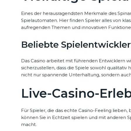
Eines der herausragendsten Merkmale des Spinan
Spielautomaten. Hier finden Spieler alles von kla
aufregenden Themen und innovativen Funktione
Beliebte Spielentwickler
Das Casino arbeitet mit führenden Entwicklern
sicherzustellen, dass die Spiele sowohl qualitativ
nicht nur spannende Unterhaltung, sondern auch
Live-Casino-Erle
Für Spieler, die das echte Casino-Feeling lieben,
können Sie in Echtzeit spielen und mit anderen S
macht.