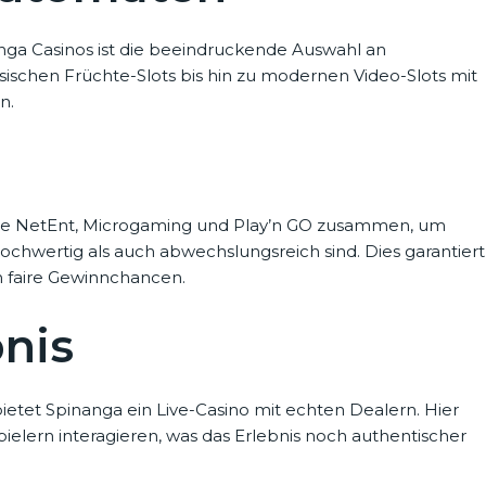
ga Casinos ist die beeindruckende Auswahl an
ssischen Früchte-Slots bis hin zu modernen Video-Slots mit
n.
 wie NetEnt, Microgaming und Play’n GO zusammen, um
 hochwertig als auch abwechslungsreich sind. Dies garantiert
 faire Gewinnchancen.
bnis
 bietet Spinanga ein Live-Casino mit echten Dealern. Hier
pielern interagieren, was das Erlebnis noch authentischer