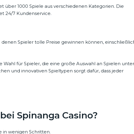
t über 1000 Spiele aus verschiedenen Kategorien. Die
tet 24/7 Kundenservice.
 denen Spieler tolle Preise gewinnen können, einschließlic
 Wahl für Spieler, die eine große Auswahl an Spielen unte
en und innovativen Spieltypen sorgt dafür, dass jeder
 bei Spinanga Casino?
e in wenigen Schritten.