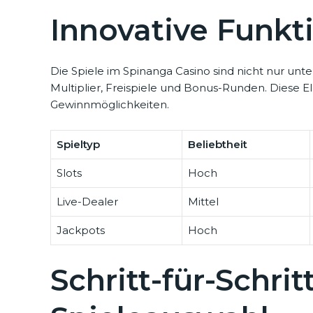
Innovative Funkt
Die Spiele im Spinanga Casino sind nicht nur unt
Multiplier, Freispiele und Bonus-Runden. Diese
Gewinnmöglichkeiten.
Spieltyp
Beliebtheit
Slots
Hoch
Live-Dealer
Mittel
Jackpots
Hoch
Schritt-für-Schrit