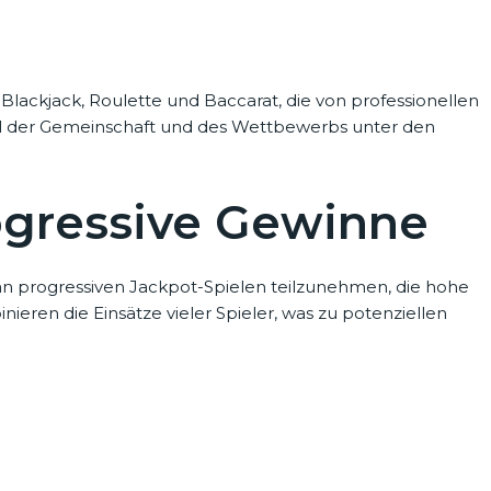
lackjack, Roulette und Baccarat, die von professionellen
ühl der Gemeinschaft und des Wettbewerbs unter den
ogressive Gewinne
 an progressiven Jackpot-Spielen teilzunehmen, die hohe
ren die Einsätze vieler Spieler, was zu potenziellen