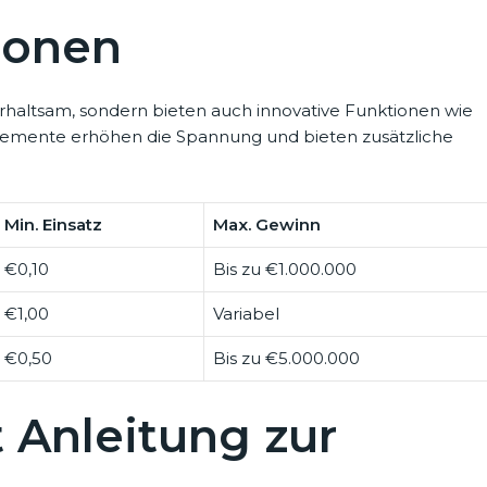
ionen
erhaltsam, sondern bieten auch innovative Funktionen wie
 Elemente erhöhen die Spannung und bieten zusätzliche
Min. Einsatz
Max. Gewinn
€0,10
Bis zu €1.000.000
€1,00
Variabel
€0,50
Bis zu €5.000.000
t Anleitung zur