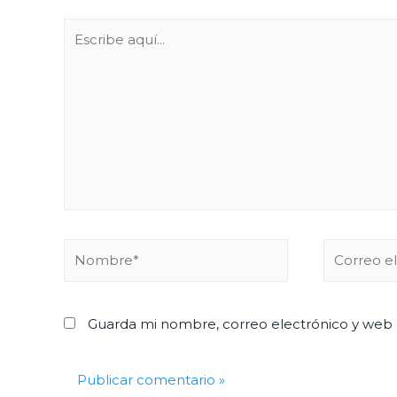
Guarda mi nombre, correo electrónico y web