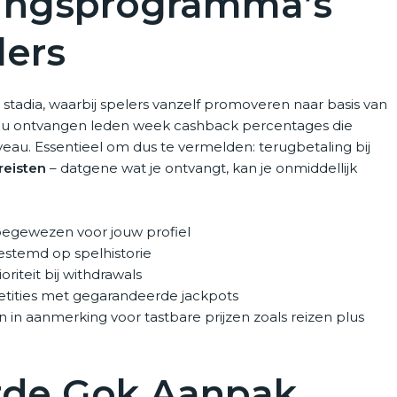
ningsprogramma’s
lers
tadia, waarbij spelers vanzelf promoveren naar basis van
eau ontvangen leden week cashback percentages die
eau. Essentieel om dus te vermelden: terugbetaling bij
reisten
– datgene wat je ontvangt, kan je onmiddellijk
toegewezen voor jouw profiel
estemd op spelhistorie
riteit bij withdrawals
tities met gegarandeerde jackpots
in aanmerking voor tastbare prijzen zoals reizen plus
rde Gok Aanpak