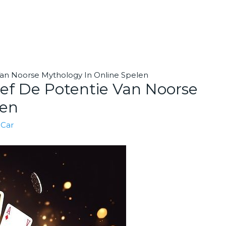
Van Noorse Mythology In Online Spelen
eef De Potentie Van Noorse
len
ICar