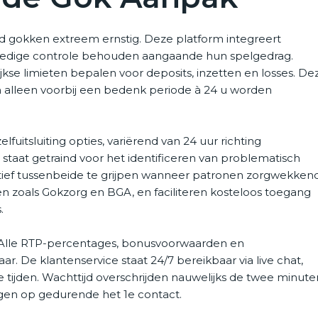
gokken extreem ernstig. Deze platform integreert
lledige controle behouden aangaande hun spelgedrag.
se limieten bepalen voor deposits, inzetten en losses. De
n alleen voorbij een bedenk periode à 24 u worden
fuitsluiting opties, variërend van 24 uur richting
taat getraind voor het identificeren van problematisch
tief tussenbeide te grijpen wanneer patronen zorgwekken
en zoals Gokzorg en BGA, en faciliteren kosteloos toegang
.
. Alle RTP-percentages, bonusvoorwaarden en
ar. De klantenservice staat 24/7 bereikbaar via live chat,
e tijden. Wachttijd overschrijden nauwelijks de twee minute
ragen op gedurende het 1e contact.