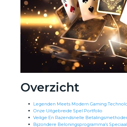
Overzicht
Legenden Meets Modern Gaming Technolo
Onze Uitgebreide Spel Portfolio
Veilige En Razendsnelle Betalingsmethode
Bijzondere Beloningsprogramma’s Speciaa