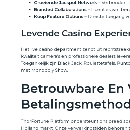
Groeiende Jackpot Network
– Verbonden ja
Branded Collaborations
– Licenties van ber
Koop Feature Options
– Directe toegang v
Levende Casino Experie
Het live casino department zendt uit rechtstreeks
kwaliteit camera’s en professionele dealers lever
Toegankelijk zijn Black Jack, Roulettetafels, P
met Monopoly Show.
Betrouwbare En 
Betalingsmetho
ThorFortune Platform ondersteunt ons breed sp
Holland markt. Onze verwerkingstijden behoren t