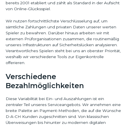
bereits 2001 etabliert und zählt als Standard in der Aufsicht
von Online-Glücksspiel.
Wir nutzen fortschrittlichste Verschlüsselung auf, um
sämtliche Zahlungen und privaten Daten unserer werten
Spieler zu bewahren. Darüber hinaus arbeiten wir mit
externen Prüforganisationen zusammen, die routinemäßig
unseres Infrastrukturen auf Sicherheitslücken analysieren.
Verantwortliches Spielen steht bei uns an oberster Priorität,
weshalb wir verschiedene Tools zur Eigenkontrolle
offerieren.
Verschiedene
Bezahlmöglichkeiten
Diese Variabilität bei Ein- und Auszahlungen ist ein
zentraler Teil unseres Serviceangebots. Wir annehmen eine
breite Palette an Payment-Methoden, die auf die Wünsche
D-A-CH Kunden zugeschnitten sind. Von klassischen
Überweisungen bis hinunter zu modernen digitalen