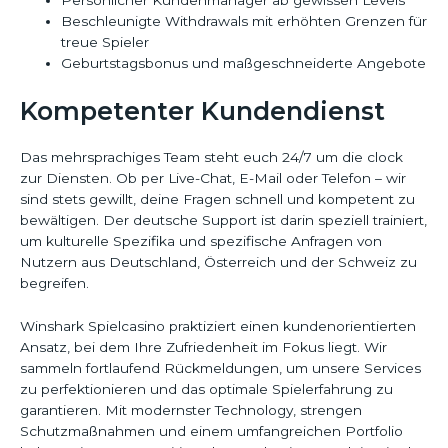
Persönlicher Kundenmanager ab gewissen Levels
Beschleunigte Withdrawals mit erhöhten Grenzen für
treue Spieler
Geburtstagsbonus und maßgeschneiderte Angebote
Kompetenter Kundendienst
Das mehrsprachiges Team steht euch 24/7 um die clock
zur Diensten. Ob per Live-Chat, E-Mail oder Telefon – wir
sind stets gewillt, deine Fragen schnell und kompetent zu
bewältigen. Der deutsche Support ist darin speziell trainiert,
um kulturelle Spezifika und spezifische Anfragen von
Nutzern aus Deutschland, Österreich und der Schweiz zu
begreifen.
Winshark Spielcasino praktiziert einen kundenorientierten
Ansatz, bei dem Ihre Zufriedenheit im Fokus liegt. Wir
sammeln fortlaufend Rückmeldungen, um unsere Services
zu perfektionieren und das optimale Spielerfahrung zu
garantieren. Mit modernster Technology, strengen
Schutzmaßnahmen und einem umfangreichen Portfolio