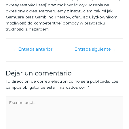
okresy restrykcji sesji oraz możliwość wykluczenia na
określony okres. Partnerujemy z instytucjami takimi jak
GamCare oraz Gambling Therapy, oferując użytkownikom
możliwość do kompetentnej pomocy w przypadku
trudności z hazardem.
←
Entrada anterior
Entrada siguiente
→
Dejar un comentario
Tu dirección de correo electrónico no será publicada.
Los
campos obligatorios están marcados con
*