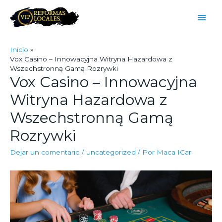
Inicio
Vox Casino – Innowacyjna Witryna Hazardowa z
Wszechstronną Gamą Rozrywki
Vox Casino – Innowacyjna
Witryna Hazardowa z
Wszechstronną Gamą
Rozrywki
Dejar un comentario
/
uncategorized
/ Por
Maca ICar