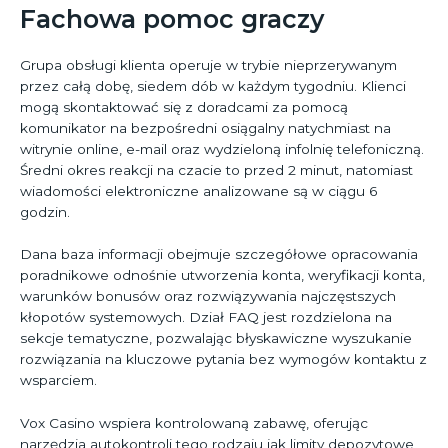
Fachowa pomoc graczy
Grupa obsługi klienta operuje w trybie nieprzerywanym
przez całą dobę, siedem dób w każdym tygodniu. Klienci
mogą skontaktować się z doradcami za pomocą
komunikator na bezpośredni osiągalny natychmiast na
witrynie online, e-mail oraz wydzieloną infolnię telefoniczną.
Średni okres reakcji na czacie to przed 2 minut, natomiast
wiadomości elektroniczne analizowane są w ciągu 6
godzin.
Dana baza informacji obejmuje szczegółowe opracowania
poradnikowe odnośnie utworzenia konta, weryfikacji konta,
warunków bonusów oraz rozwiązywania najczęstszych
kłopotów systemowych. Dział FAQ jest rozdzielona na
sekcje tematyczne, pozwalając błyskawiczne wyszukanie
rozwiązania na kluczowe pytania bez wymogów kontaktu z
wsparciem.
Vox Casino wspiera kontrolowaną zabawę, oferując
narzędzia autokontroli tego rodzaju jak limity depozytowe,