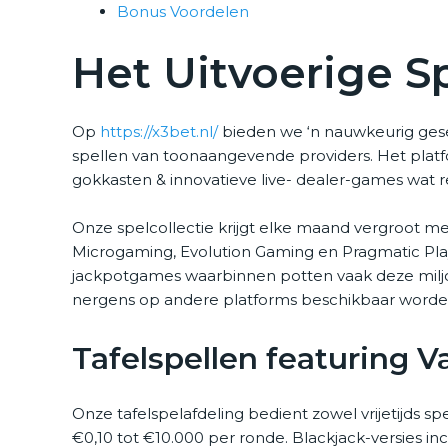
Bonus Voordelen
Het Uitvoerige Sp
Op
https://x3bet.nl/
bieden we ‘n nauwkeurig gese
spellen van toonaangevende providers. Het plat
gokkasten & innovatieve live- dealer-games wat 
Onze spelcollectie krijgt elke maand vergroot me
Microgaming, Evolution Gaming en Pragmatic Play.
jackpotgames waarbinnen potten vaak deze miljo
nergens op andere platforms beschikbaar worde
Tafelspellen featuring 
Onze tafelspelafdeling bedient zowel vrijetijds sp
€0,10 tot €10.000 per ronde. Blackjack-versies inc