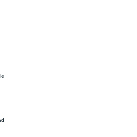
le
nd