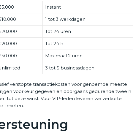
€5.000
Instant
€10.000
1 tot 3 werkdagen
€20.000
Tot 24 uren
€20.000
Tot 24 h
€50.000
Maximaal 2 uren
Unlimited
3 tot 5 businessdagen
clusief verstopte transactiekosten voor genoemde meeste
rijgen voorkeur gegeven en doorgaans gedurende twee h
n tot deze winst. Voor VIP-leden leveren we verkorte
 limieten.
ersteuning