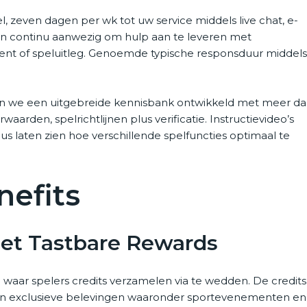
, zeven dagen per wk tot uw service middels live chat, e-
jn continu aanwezig om hulp aan te leveren met
t of speluitleg. Genoemde typische responsduur middels
en we een uitgebreide kennisbank ontwikkeld met meer d
arden, spelrichtlijnen plus verificatie. Instructievideo’s
us laten zien hoe verschillende spelfuncties optimaal te
efits
et Tastbare Rewards
aar spelers credits verzamelen via te wedden. De credits
s en exclusieve belevingen waaronder sportevenementen en