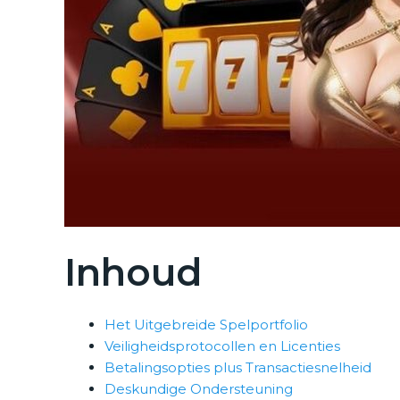
Inhoud
Het Uitgebreide Spelportfolio
Veiligheidsprotocollen en Licenties
Betalingsopties plus Transactiesnelheid
Deskundige Ondersteuning