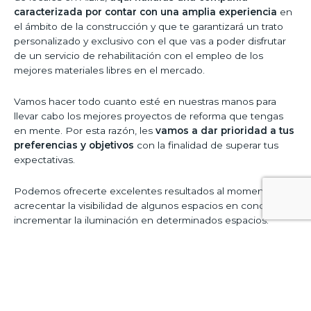
caracterizada por contar con una amplia experiencia
en
el ámbito de la construcción y que te garantizará un trato
personalizado y exclusivo con el que vas a poder disfrutar
de un servicio de rehabilitación con el empleo de los
mejores materiales libres en el mercado.
Vamos hacer todo cuanto esté en nuestras manos para
llevar cabo los mejores proyectos de reforma que tengas
en mente. Por esta razón, les
vamos a dar prioridad a tus
preferencias y objetivos
con la finalidad de superar tus
expectativas.
Podemos ofrecerte excelentes resultados al momento de
acrecentar la visibilidad de algunos espacios en concreto o
incrementar la iluminación en determinados espacios.
Cualquiera que sea el trabajo que precises, te vamos a
ofrecer una solución inmediata con la que te puedas sentir
tranquilo y complacido, conque no desaproveches la
ocasión de contar con estos profesionales.